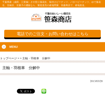
千葉県産（成田、三里塚）さや煎り落花生、味付けピーナッツ、バターピーナッツ、ゆで落花
生、甘納豆、豆菓子の通販なら、製造直売の産地問屋、笹森商店で、産地直送。
電話でのご注文・お問い合わせはこちら
MENU
トップページ
>
>
主軸・羽根車 分解中
主軸・羽根車 分解中
2013/03/28