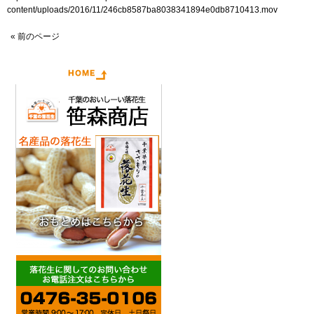
content/uploads/2016/11/246cb8587ba8038341894e0db8710413.mov
« 前のページ