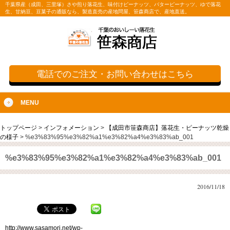
千葉県産（成田、三里塚）さや煎り落花生、味付けピーナッツ、バターピーナッツ、ゆで落花
生、甘納豆、豆菓子の通販なら、製造直売の産地問屋、笹森商店で、産地直送。
電話でのご注文・お問い合わせはこちら
MENU
トップページ
>
インフォメーション
>
【成田市笹森商店】落花生・ピーナッツ乾燥
の様子
>
%e3%83%95%e3%82%a1%e3%82%a4%e3%83%ab_001
%e3%83%95%e3%82%a1%e3%82%a4%e3%83%ab_001
2016/11/18
http://www.sasamori.net/wp-