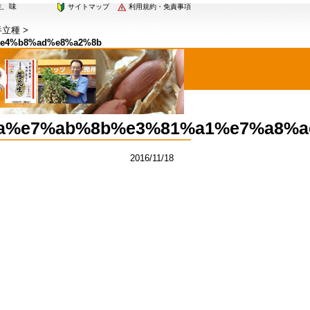
花生、味
サイトマップ
利用規約・免責事項
半立種
>
e4%b8%ad%e8%a2%8b
a%e7%ab%8b%e3%81%a1%e7%a8%a
2016/11/18