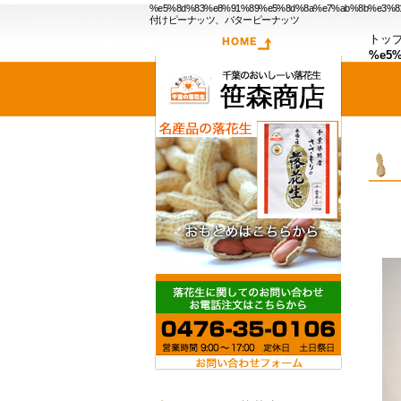
%e5%8d%83%e8%91%89%e5%8d%8a%e7%ab%8b
付けピーナッツ、バターピーナッツ
トッ
%e5%