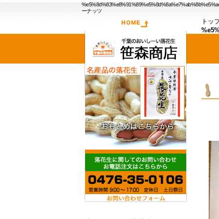
%e5%8d%83%e8%91%89%e5%8d%8a%e7%ab%
ーナッツ
トッ
%e5%