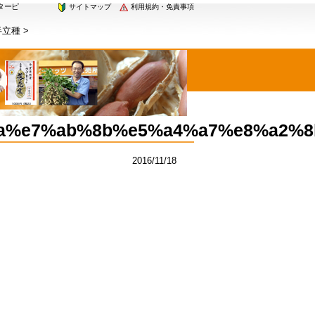
バターピ
サイトマップ
利用規約・免責事項
半立種
>
a%e7%ab%8b%e5%a4%a7%e8%a2%8
2016/11/18