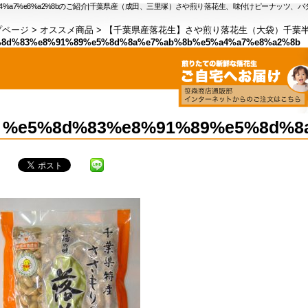
8b%e5%a4%a7%e8%a2%8bのご紹介|千葉県産（成田、三里塚）さや煎り落花生、味付けピーナッツ、
プページ
>
オススメ商品
>
【千葉県産落花生】さや煎り落花生（大袋）千葉
8d%83%e8%91%89%e5%8d%8a%e7%ab%8b%e5%a4%a7%e8%a2%8b
%e5%8d%83%e8%91%89%e5%8d%8