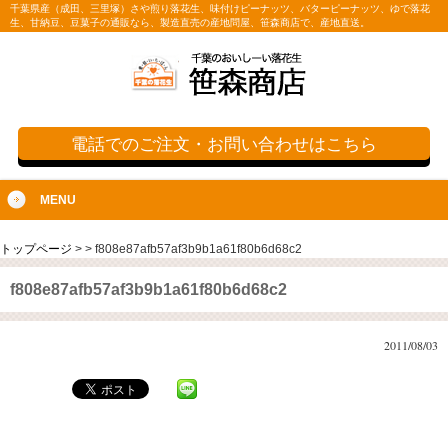
千葉県産（成田、三里塚）さや煎り落花生、味付けピーナッツ、バターピーナッツ、ゆで落花
生、甘納豆、豆菓子の通販なら、製造直売の産地問屋、笹森商店で、産地直送。
電話でのご注文・お問い合わせはこちら
MENU
トップページ
>
>
f808e87afb57af3b9b1a61f80b6d68c2
f808e87afb57af3b9b1a61f80b6d68c2
2011/08/03