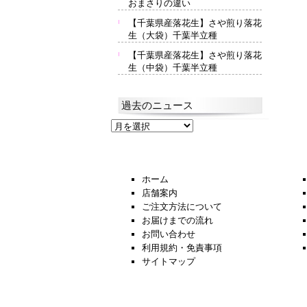
おまさりの違い
【千葉県産落花生】さや煎り落花
生（大袋）千葉半立種
【千葉県産落花生】さや煎り落花
生（中袋）千葉半立種
過去のニュース
過
去
の
ニ
ュ
ホーム
ー
店舗案内
ス
ご注文方法について
お届けまでの流れ
お問い合わせ
利用規約・免責事項
サイトマップ