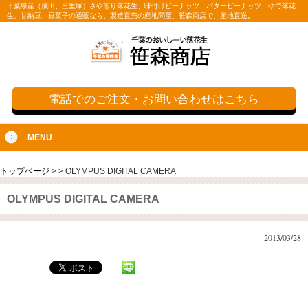
千葉県産（成田、三里塚）さや煎り落花生、味付けピーナッツ、バターピーナッツ、ゆで落花
生、甘納豆、豆菓子の通販なら、製造直売の産地問屋、笹森商店で、産地直送。
電話でのご注文・お問い合わせはこちら
MENU
トップページ
>
>
OLYMPUS DIGITAL CAMERA
OLYMPUS DIGITAL CAMERA
2013/03/28