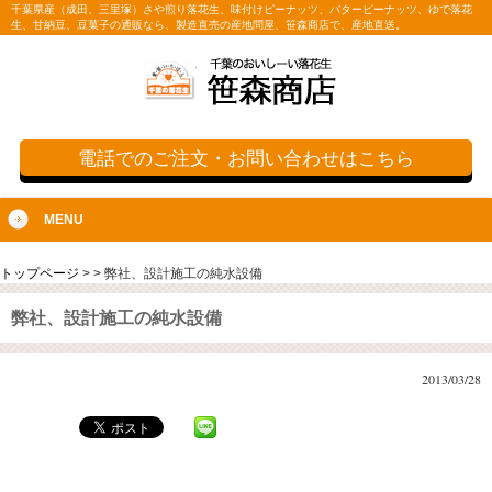
千葉県産（成田、三里塚）さや煎り落花生、味付けピーナッツ、バターピーナッツ、ゆで落花
生、甘納豆、豆菓子の通販なら、製造直売の産地問屋、笹森商店で、産地直送。
電話でのご注文・お問い合わせはこちら
MENU
トップページ
>
>
弊社、設計施工の純水設備
弊社、設計施工の純水設備
2013/03/28